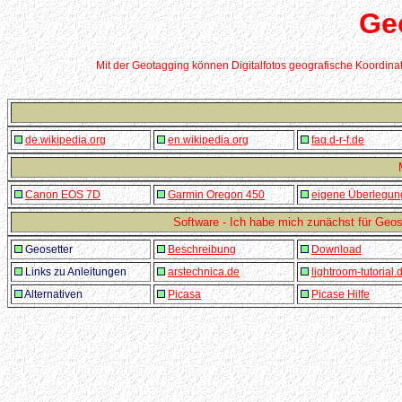
Ge
Mit der Geotagging können Digitalfotos geografische Koordina
de.wikipedia.org
en.wikipedia.org
faq.d-r-f.de
Canon EOS 7D
Garmin Oregon 450
eigene Überlegu
Software - Ich habe mich zunächst für Geose
Geosetter
Beschreibung
Download
Links zu Anleitungen
arstechnica.de
lightroom-tutorial.
Alternativen
Picasa
Picase Hilfe